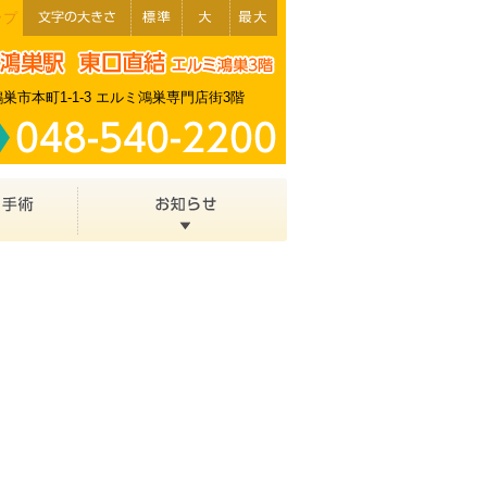
ップ
巣市本町1-1-3 エルミ鴻巣専門店街3階