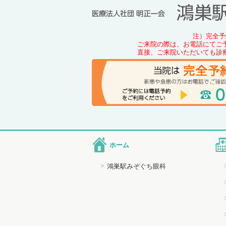
注）完全予
ご来院の際は、お電話にてご
直接、ご来院いただいても診
ホーム
鴻巣駅みぞぐち眼科