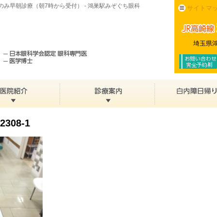
み早朝診療（朝7時から受付） - 鴻巣駅みぞぐち眼科
サイトマ
埼玉県鴻
2308-1