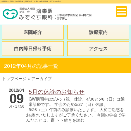
一般眼科・日帰り白内障手術｜日曜診療、水曜のみ早朝診療（朝7時から受付）
医院紹介
診療案内
白内障日帰り手術
アクセス
2012年04月の記事一覧
トップページ
»
アーカイブ
5月の休診のお知らせ
2012/04
09
GW期間中は5/3-5（祝）休診、4/30と5/6（日）は通
常診療です。 学会のため5/27（日）休診、
月 - 17:56
5/26（土）午前のみ診療いたします。 大変ご迷惑を
お掛けいたしますがご了承ください。 今回の学会で学
んだことは、慶
＞＞続きを読む