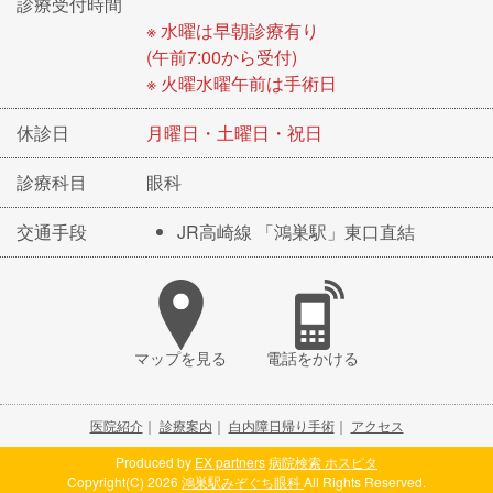
診療受付時間
※ 水曜は早朝診療有り
(午前7:00から受付)
※ 火曜水曜午前は手術日
休診日
月曜日・土曜日・祝日
診療科目
眼科
交通手段
JR高崎線 「鴻巣駅」東口直結
マップを見る
電話をかける
医院紹介
｜
診療案内
｜
白内障日帰り手術
｜
アクセス
Produced by
EX partners
病院検索 ホスピタ
Copyright(C) 2026
鴻巣駅みぞぐち眼科
All Rights Reserved.