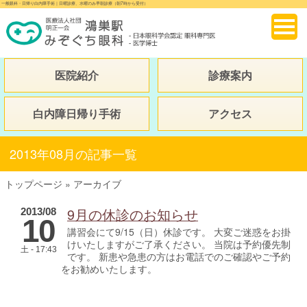
一般眼科・日帰り白内障手術｜日曜診療、水曜のみ早朝診療（朝7時から受付）
医院紹介
診療案内
白内障日帰り手術
アクセス
2013年08月の記事一覧
トップページ
»
アーカイブ
9月の休診のお知らせ
2013/08
10
講習会にて9/15（日）休診です。 大変ご迷惑をお掛
けいたしますがご了承ください。 当院は予約優先制
土 - 17:43
です。 新患や急患の方はお電話でのご確認やご予約
をお勧めいたします。